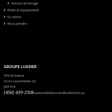
Service de levage
Flotte et équipement
En action
Nous joindre
GROUPE LUSSIER
979 St-Isidore
St-Lin-Laurentides QC
J5M 2V4
(450) 439-2506
automobilelussier@videotron.ca