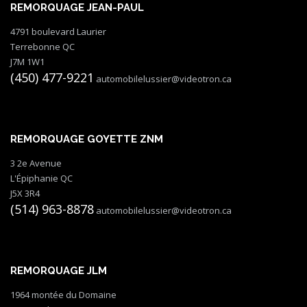
REMORQUAGE JEAN-PAUL
4791 boulevard Laurier
Terrebonne QC
J7M 1W1
(450) 477-9221
automobilelussier@videotron.ca
REMORQUAGE GOYETTE ZNM
3 2e Avenue
L'Épiphanie QC
J5X 3R4
(514) 963-8878
automobilelussier@videotron.ca
REMORQUAGE JLM
1964 montée du Domaine