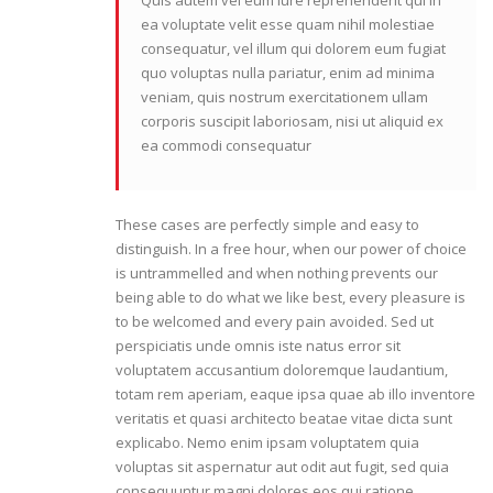
ea voluptate velit esse quam nihil molestiae
consequatur, vel illum qui dolorem eum fugiat
quo voluptas nulla pariatur, enim ad minima
veniam, quis nostrum exercitationem ullam
corporis suscipit laboriosam, nisi ut aliquid ex
ea commodi consequatur
These cases are perfectly simple and easy to
distinguish. In a free hour, when our power of choice
is untrammelled and when nothing prevents our
being able to do what we like best, every pleasure is
to be welcomed and every pain avoided. Sed ut
perspiciatis unde omnis iste natus error sit
voluptatem accusantium doloremque laudantium,
totam rem aperiam, eaque ipsa quae ab illo inventore
veritatis et quasi architecto beatae vitae dicta sunt
explicabo. Nemo enim ipsam voluptatem quia
voluptas sit aspernatur aut odit aut fugit, sed quia
consequuntur magni dolores eos qui ratione