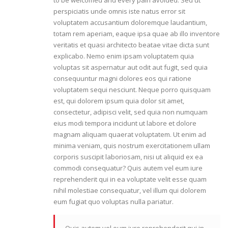
perspiciatis unde omnis iste natus error sit
voluptatem accusantium doloremque laudantium,
totam rem aperiam, eaque ipsa quae ab illo inventore
veritatis et quasi architecto beatae vitae dicta sunt
explicabo. Nemo enim ipsam voluptatem quia
voluptas sit aspernatur aut odit aut fugit, sed quia
consequuntur magni dolores eos qui ratione
voluptatem sequi nesciunt. Neque porro quisquam
est, qui dolorem ipsum quia dolor sit amet,
consectetur, adipisci velit, sed quia non numquam
eius modi tempora incidunt ut labore et dolore
magnam aliquam quaerat voluptatem. Ut enim ad
minima veniam, quis nostrum exercitationem ullam
corporis suscipit laboriosam, nisi ut aliquid ex ea
commodi consequatur? Quis autem vel eum iure
reprehenderit qui in ea voluptate velit esse quam
nihil molestiae consequatur, vel illum qui dolorem
eum fugiat quo voluptas nulla pariatur.
Quis autem vel eum iure reprehenderit qui in