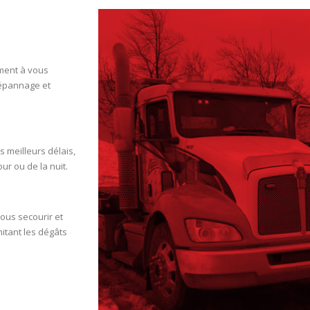
ment à vous
 dépannage et
 meilleurs délais,
r ou de la nuit.
us secourir et
mitant les dégâts