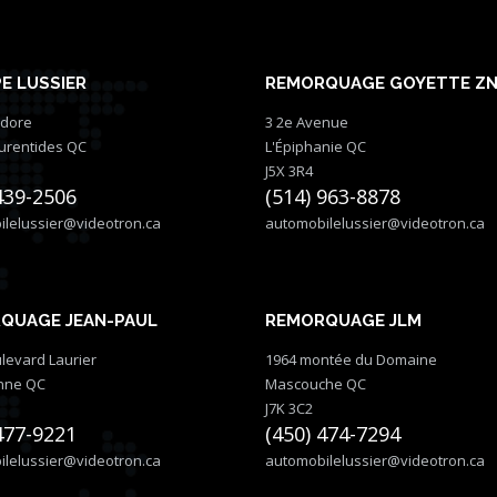
E LUSSIER
REMORQUAGE GOYETTE Z
idore
3 2e Avenue
aurentides QC
L'Épiphanie QC
J5X 3R4
439-2506
(514) 963-8878
lelussier@videotron.ca
automobilelussier@videotron.ca
QUAGE JEAN-PAUL
REMORQUAGE JLM
levard Laurier
1964 montée du Domaine
nne QC
Mascouche QC
J7K 3C2
477-9221
(450) 474-7294
lelussier@videotron.ca
automobilelussier@videotron.ca