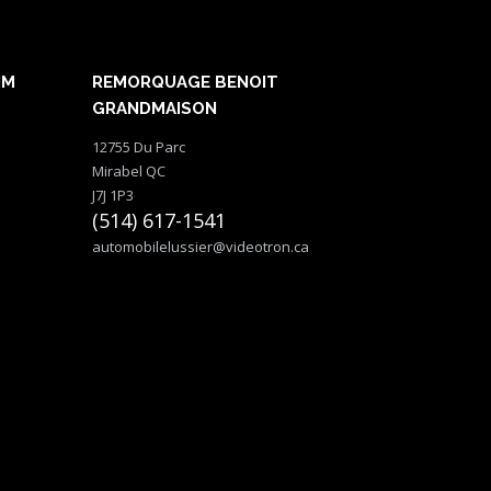
NM
REMORQUAGE BENOIT
GRANDMAISON
12755 Du Parc
Mirabel QC
J7J 1P3
(514) 617-1541
automobilelussier@videotron.ca