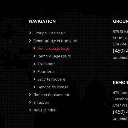
NAVIGATION
GROUP
979 St-Is
Groupe Lussier R/T
St-Lin-L
Remorquage et transport
J5M 2V4
Remorquage Léger
(450) 
Remorquage Lourd
automobi
Transport
Fourrière
Escorte routière
REMOR
Service de levage
4791 bou
Flotte et équipement
Terrebo
En action
J7M 1W1
Nous joindre
(450) 
automobi