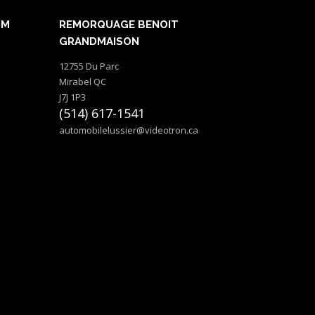
NM
REMORQUAGE BENOIT
GRANDMAISON
12755 Du Parc
Mirabel QC
J7J 1P3
(514) 617-1541
automobilelussier@videotron.ca