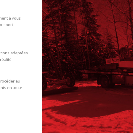
ment à vous
ransport
utions adaptées
réalité
procéder au
nts en toute