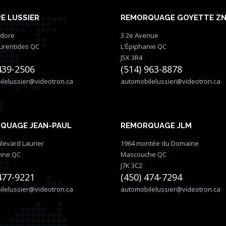
E LUSSIER
REMORQUAGE GOYETTE Z
idore
3 2e Avenue
aurentides QC
L'Épiphanie QC
J5X 3R4
439-2506
(514) 963-8878
lelussier@videotron.ca
automobilelussier@videotron.ca
QUAGE JEAN-PAUL
REMORQUAGE JLM
levard Laurier
1964 montée du Domaine
nne QC
Mascouche QC
J7K 3C2
477-9221
(450) 474-7294
lelussier@videotron.ca
automobilelussier@videotron.ca