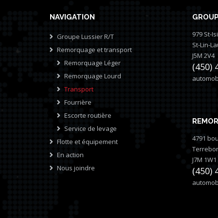
NAVIGATION
GROUP
979 St-Is
Groupe Lussier R/T
St-Lin-L
Remorquage et transport
J5M 2V4
Remorquage Léger
(450) 
Remorquage Lourd
automobi
Transport
Fourrière
Escorte routière
REMOR
Service de levage
4791 bou
Flotte et équipement
Terrebo
En action
J7M 1W1
Nous joindre
(450) 
automobi